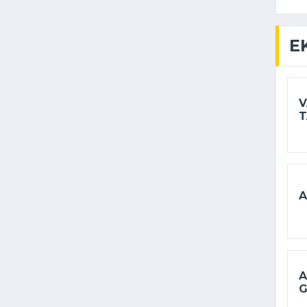
E
V
T
A
A
G