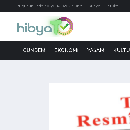
Bugünün Tarihi : 06/08/2026 23:01:39
Künye
İletişim
GÜNDEM
EKONOMI
YAŞAM
KÜLTÜ