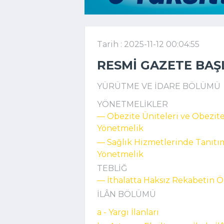
Tarih : 2025-11-12 00:04:55
RESMI GAZETE BAŞ
YÜRÜTME VE İDARE BÖLÜMÜ
YÖNETMELİKLER
–– Obezite Üniteleri ve Obezit
Yönetmelik
–– Sağlık Hizmetlerinde Tanıtı
Yönetmelik
TEBLİĞ
–– İthalatta Haksız Rekabetin Ö
İLÂN BÖLÜMÜ
a - Yargı İlanları