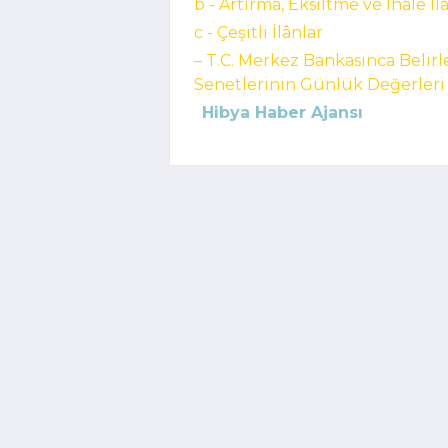
b - Artırma, Eksiltme ve İhale İl
c - Çeşitli İlânlar
– T.C. Merkez Bankasınca Belir
Senetlerinin Günlük Değerleri
Hibya Haber Ajansı