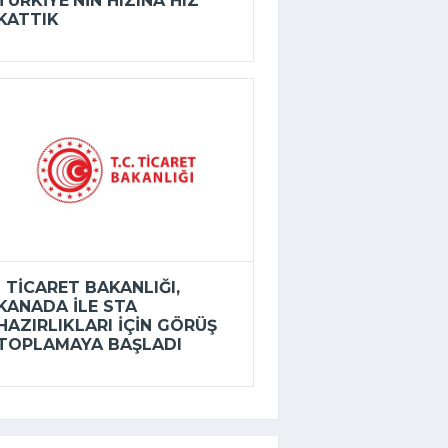
TÜRKIYE’NIN HIZINA HIZ
KATTIK
TICARET BAKANLIĞI,
KANADA ILE STA
HAZIRLIKLARI IÇIN GÖRÜŞ
TOPLAMAYA BAŞLADI