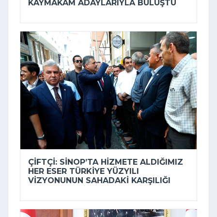
KAYMAKAM ADAYLARIYLA BULUŞTU
ÇIFTÇI: SINOP’TA HIZMETE ALDIĞIMIZ
HER ESER TÜRKIYE YÜZYILI
VIZYONUNUN SAHADAKI KARŞILIĞI