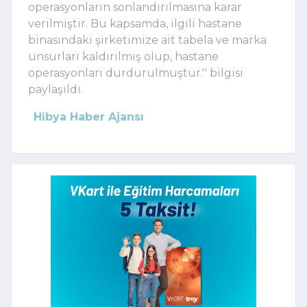
operasyonların sonlandırılmasına karar
verilmiştir. Bu kapsamda, ilgili hastane
binasındaki şirketimize ait tabela ve marka
unsurları kaldırılmış olup, hastane
operasyonları durdurulmuştur.'' bilgisi
paylaşıldı.
Hibya Haber Ajansı