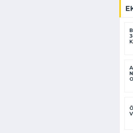
E
B
3
K
A
N
Ö
V