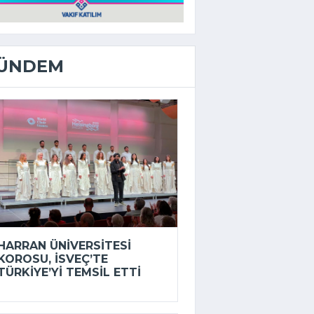
ÜNDEM
HARRAN ÜNIVERSITESI
KOROSU, İSVEÇ’TE
TÜRKIYE’YI TEMSIL ETTI