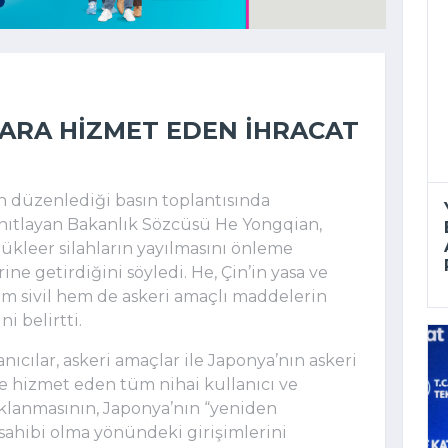
LARA HIZMET EDEN IHRACAT
n düzenlediği basın toplantısında
yanıtlayan Bakanlık Sözcüsü He Yongqian,
nükleer silahların yayılmasını önleme
 getirdiğini söyledi. He, Çin’in yasa ve
 sivil hem de askeri amaçlı maddelerin
i belirtti.
nıcılar, askeri amaçlar ile Japonya’nın askeri
e hizmet eden tüm nihai kullanıcı ve
aklanmasının, Japonya’nın “yeniden
 sahibi olma yönündeki girişimlerini