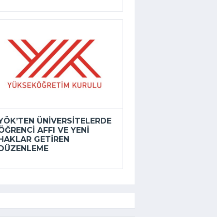
YÖK’TEN ÜNIVERSITELERDE
ÖĞRENCI AFFI VE YENI
HAKLAR GETIREN
DÜZENLEME