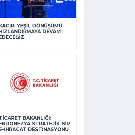
KACIR: YEŞIL DÖNÜŞÜMÜ
HIZLANDIRMAYA DEVAM
EDECEĞIZ
TICARET BAKANLIĞI:
ENDONEZYA STRATEJIK BIR
E-İHRACAT DESTINASYONU