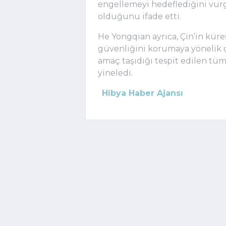
engellemeyi hedeflediğini vurg
olduğunu ifade etti.
He Yongqian ayrıca, Çin’in kürese
güvenliğini korumaya yönelik ç
amaç taşıdığı tespit edilen tüm
yineledi.
Hibya Haber Ajansı