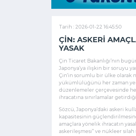
Tarih : 2026-01-22 16:45:50
ÇIN: ASKERI AMAÇ
YASAK
Çin Ticaret Bakanlığı’nın bugü
Japonya’ya ilişkin bir soruyu 
Çin’in sorumlu bir ülke olarak 
yükümlülüğünü her zaman yerine
düzenlemeler çerçevesinde hem
ihracatına sınırlamalar getirdiğin
Sözcü, Japonya’daki askeri kulla
kapasitesinin güçlendirilmesin
amaçlara yönelik ihracatın yas
askerileşmesi” ve nükleer silah